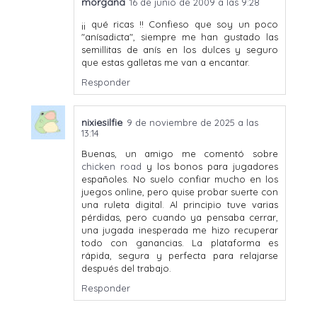
morgana
16 de junio de 2009 a las 9:28
¡¡ qué ricas !! Confieso que soy un poco
"anísadicta", siempre me han gustado las
semillitas de anís en los dulces y seguro
que estas galletas me van a encantar.
Responder
nixiesilfie
9 de noviembre de 2025 a las
13:14
Buenas, un amigo me comentó sobre
chicken road
y los bonos para jugadores
españoles. No suelo confiar mucho en los
juegos online, pero quise probar suerte con
una ruleta digital. Al principio tuve varias
pérdidas, pero cuando ya pensaba cerrar,
una jugada inesperada me hizo recuperar
todo con ganancias. La plataforma es
rápida, segura y perfecta para relajarse
después del trabajo.
Responder