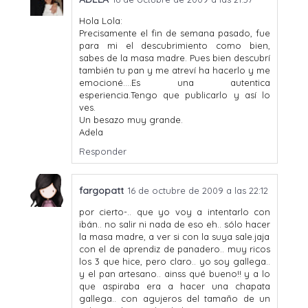
Hola Lola:
Precisamente el fin de semana pasado, fue
para mi el descubrimiento como bien,
sabes de la masa madre. Pues bien descubrí
también tu pan y me atreví ha hacerlo y me
emocioné....Es una autentica
esperiencia.Tengo que publicarlo y así lo
ves.
Un besazo muy grande.
Adela
Responder
fargopatt
16 de octubre de 2009 a las 22:12
por cierto-.. que yo voy a intentarlo con
ibán.. no salir ni nada de eso eh.. sólo hacer
la masa madre, a ver si con la suya sale.jaja
con el de aprendiz de panadero.. muy ricos
los 3 que hice, pero claro.. yo soy gallega..
y el pan artesano.. ainss qué bueno!! y a lo
que aspiraba era a hacer una chapata
gallega.. con agujeros del tamaño de un