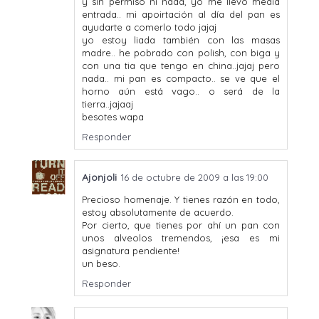
y sin permiso ni nada, yo me llevo media
entrada.. mi apoirtación al día del pan es
ayudarte a comerlo todo jajaj
yo estoy liada también con las masas
madre.. he pobrado con polish, con biga y
con una tia que tengo en china..jajaj pero
nada.. mi pan es compacto.. se ve que el
horno aún está vago.. o será de la
tierra..jajaaj
besotes wapa
Responder
Ajonjoli
16 de octubre de 2009 a las 19:00
Precioso homenaje. Y tienes razón en todo,
estoy absolutamente de acuerdo.
Por cierto, que tienes por ahí un pan con
unos alveolos tremendos, ¡esa es mi
asignatura pendiente!
un beso.
Responder