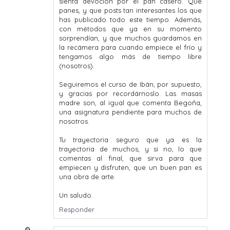
sienta devoción por el pan casero. Que
panes, y que posts tan interesantes los que
has publicado todo este tiempo. Además,
con métodos que ya en su momento
sorprendían, y que muchos guardamos en
la recámera para cuando empiece el frío y
tengamos algo más de tiempo libre
(nosotros).
Seguiremos el curso de Ibán, por supuesto,
y gracias por recordárnoslo. Las masas
madre son, al igual que comenta Begoña,
una asignatura pendiente para muchos de
nosotros.
Tu trayectoria seguro que ya es la
trayectoria de muchos, y si no, lo que
comentas al final, que sirva para que
empiecen y disfruten, que un buen pan es
una obra de arte.
Un saludo.
Responder