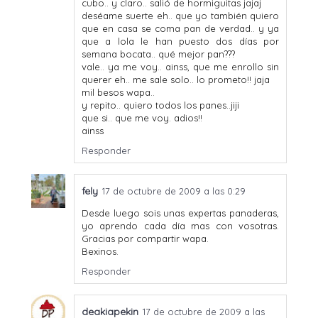
cubo.. y claro.. salió de hormiguitas jajaj
deséame suerte eh.. que yo también quiero
que en casa se coma pan de verdad.. y ya
que a lola le han puesto dos días por
semana bocata.. qué mejor pan???
vale.. ya me voy.. ainss, que me enrollo sin
querer eh.. me sale solo.. lo prometo!! jaja
mil besos wapa..
y repito.. quiero todos los panes..jiji
que si.. que me voy. adios!!
ainss
Responder
fely
17 de octubre de 2009 a las 0:29
Desde luego sois unas expertas panaderas,
yo aprendo cada día mas con vosotras.
Gracias por compartir wapa.
Bexinos.
Responder
deakiapekin
17 de octubre de 2009 a las