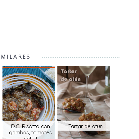
IMILARES
D.C. Risotto con
Tartar de atún
gambas, tomates
se[...]