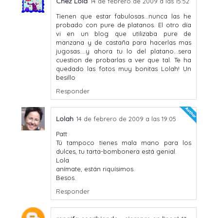
Chez Lola
14 de febrero de 2009 a las 15:52
Tienen que estar fabulosas...nunca las he
probado con pure de platanos. El otro día
vi en un blog que utilizaba pure de
manzana y de castaña para hacerlas mas
jugosas....y ahora tu lo del platano...sera
cuestion de probarlas a ver que tal. Te ha
quedado las fotos muy bonitas Lolah! Un
besillo
Responder
Lolah
14 de febrero de 2009 a las 19:05
Patt
Tú tampoco tienes mala mano para los
dulces, tu tarta-bombonera está genial.
Lola
anímate, están riquísimos.
Besos.
Responder