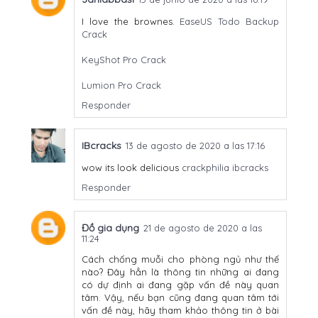
I love the brownes.
EaseUS Todo Backup
Crack
KeyShot Pro Crack
Lumion Pro Crack
Responder
IBcracks
13 de agosto de 2020 a las 17:16
wow its look delicious
crackphilia
ibcracks
Responder
Đồ gia dụng
21 de agosto de 2020 a las
11:24
Cách chống muỗi cho phòng ngủ như thế
nào? Đây hẳn là thông tin những ai đang
có dự định ai đang gặp vấn đề này quan
tâm. Vậy, nếu bạn cũng đang quan tâm tới
vấn đề này, hãy tham khảo thông tin ở bài