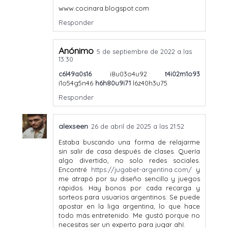
www.cocinara.blogspot.com
Responder
Anónimo
5 de septiembre de 2022 a las
13:30
c6l49a0s16
i8u03o4u92
t4i02m1o93
i1o54g5n46
h6h80u9i71
l6z40h3u75
Responder
alexseen
26 de abril de 2025 a las 21:52
Estaba buscando una forma de relajarme
sin salir de casa después de clases. Quería
algo divertido, no solo redes sociales.
Encontré
https://jugabet-argentina.com/
y
me atrapó por su diseño sencillo y juegos
rápidos. Hay bonos por cada recarga y
sorteos para usuarios argentinos. Se puede
apostar en la liga argentina, lo que hace
todo más entretenido. Me gustó porque no
necesitas ser un experto para jugar ahí.