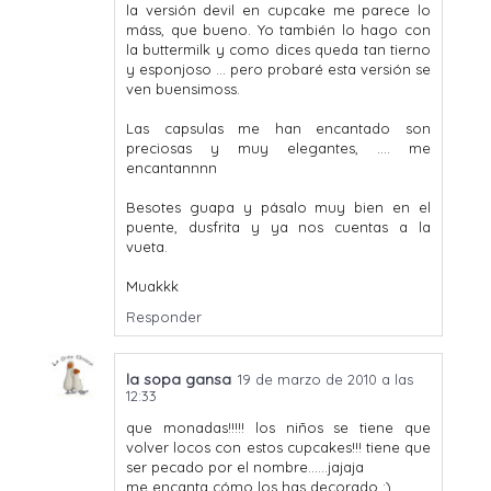
la versión devil en cupcake me parece lo
máss, que bueno. Yo también lo hago con
la buttermilk y como dices queda tan tierno
y esponjoso ... pero probaré esta versión se
ven buensimoss.
Las capsulas me han encantado son
preciosas y muy elegantes, .... me
encantannnn
Besotes guapa y pásalo muy bien en el
puente, dusfrita y ya nos cuentas a la
vueta.
Muakkk
Responder
la sopa gansa
19 de marzo de 2010 a las
12:33
que monadas!!!!! los niños se tiene que
volver locos con estos cupcakes!!! tiene que
ser pecado por el nombre......jajaja
me encanta cómo los has decorado ;)